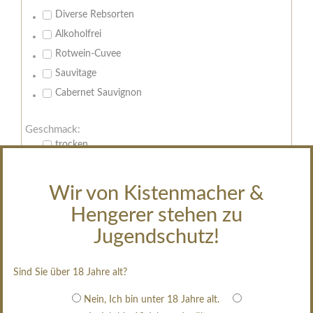
Diverse Rebsorten
Alkoholfrei
Rotwein-Cuvee
Sauvitage
Cabernet Sauvignon
Geschmack:
trocken
feinherb
halbtrocken
Wir von Kistenmacher &
restsüß
Hengerer stehen zu
edelsüß
Jugendschutz!
Brut
weißgekeltert
Sind Sie über 18 Jahre alt?
im Holzfass gereift
Nein, Ich bin unter 18 Jahre alt.
erfrischend, nicht zu süß