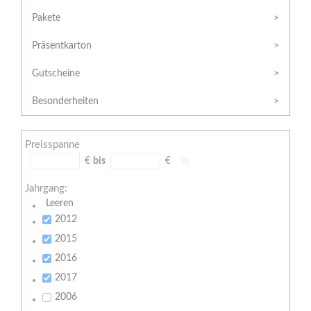
Hilfe
Kunde?
/
Pakete
Registrieren
Support
Präsentkarton
Meine
Widerrufsrecht
Bestellung
Gutscheine
Widerrufsformular
AGB
Besonderheiten
Lieferungs-
und
Preisspanne
Zahlungsbedingungen
€
bis
€
Jahrgang:
Leeren
2012
2015
2016
2017
2006