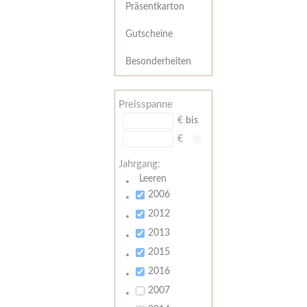
Präsentkarton
Gutscheine
Besonderheiten
Preisspanne
€
bis
€
Jahrgang:
Leeren
2006
2012
2013
2015
2016
2007