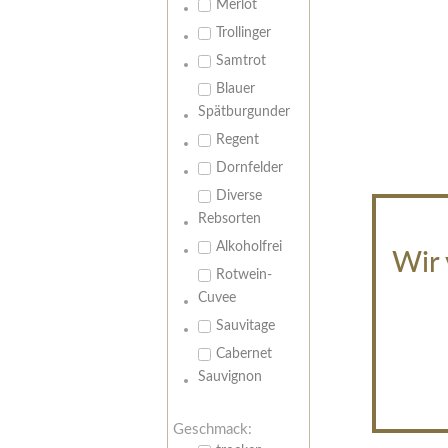
Merlot
Trollinger
Samtrot
Blauer
Spätburgunder
Regent
Dornfelder
Diverse
Rebsorten
Alkoholfrei
Wir 
Rotwein-
Cuvee
Sauvitage
Cabernet
Sauvignon
Geschmack: