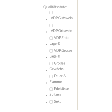
Qualitätsstufe:
VDP.Gutswein
VDP.Ortswein
VDP.Erste
Lage ®
VDP.Grosse
Lage ®
Großes
Gewächs
Feuer &
Flamme
Edelsüsse
Spitzen
Sekt