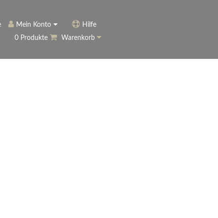
e
Mein Konto
Hilfe
0 Produkte
Warenkorb
ngerer
Historie
Anmelden
name vergessen?
vergessen?
Warenkorb anzeigen
ewsletter
eren (Neukunde)
r Newsletter
ter