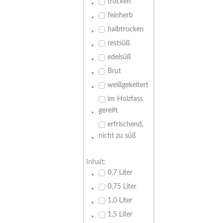
trocken
feinherb
halbtrocken
restsüß
edelsüß
Brut
weißgekeltert
im Holzfass
gereift
erfrischend,
nicht zu süß
Inhalt:
0,7 Liter
0,75 Liter
1,0 Liter
1,5 Liter