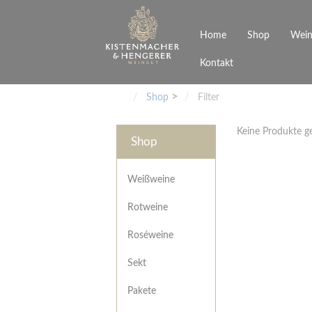
Home
Shop
Wein
Kontakt
Weinarten
Philosophie
Höchs
R
Junges Schwaben
Veranstaltungen
Shop
Filter
Weißweine
Rotweine
Keine Produkte 
Roséweine
Shop
Sekt
Pakete
Präsentkarton
Weißweine
Gutscheine
Rotweine
Besonderheiten
Roséweine
Sekt
Pakete