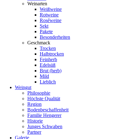
Weinarten
Weißweine
Rotweine
Roséweine
Sekt
Pakete
Besonderheiten
Geschmack
Trocken
Halbtrocken
Feinherb
Edelsüß
Brut (herb)
Mild
Lieblich
Weingut
Philosophie
Höchste Qualität
Region
Bodenbeschaffenheit
Familie Hengerer
Historie
Junges Schwaben
Partner
Galerie