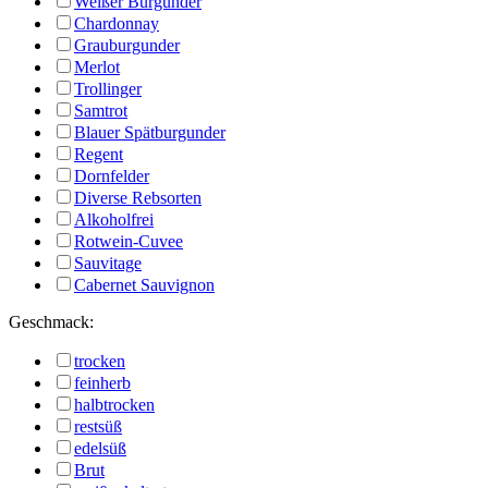
Weißer Burgunder
Chardonnay
Grauburgunder
Merlot
Trollinger
Samtrot
Blauer Spätburgunder
Regent
Dornfelder
Diverse Rebsorten
Alkoholfrei
Rotwein-Cuvee
Sauvitage
Cabernet Sauvignon
Geschmack:
trocken
feinherb
halbtrocken
restsüß
edelsüß
Brut