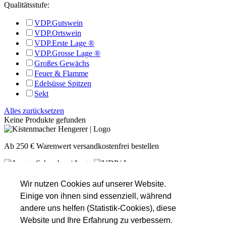
Qualitätsstufe:
VDP.Gutswein
VDP.Ortswein
VDP.Erste Lage ®
VDP.Grosse Lage ®
Großes Gewächs
Feuer & Flamme
Edelsüsse Spitzen
Sekt
Alles zurücksetzen
Keine Produkte gefunden
Ab 250 € Warenwert versandkostenfrei bestellen
Unsere Öffnungszeiten
Montag
Nach Absprache!
Wir nutzen Cookies auf unserer Website.
Dienstag
Nach Absprache!
Einige von ihnen sind essenziell, während
Mittwoch
Nach Absprache!
andere uns helfen (Statistik-Cookies), diese
Donnerstag
16:00 - 18:30
Website und Ihre Erfahrung zu verbessern.