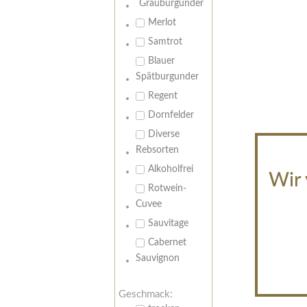
Grauburgunder
Merlot
Samtrot
Blauer
Spätburgunder
Regent
Dornfelder
Diverse
Rebsorten
Alkoholfrei
Wir 
Rotwein-
Cuvee
Sauvitage
Cabernet
Sauvignon
Geschmack: