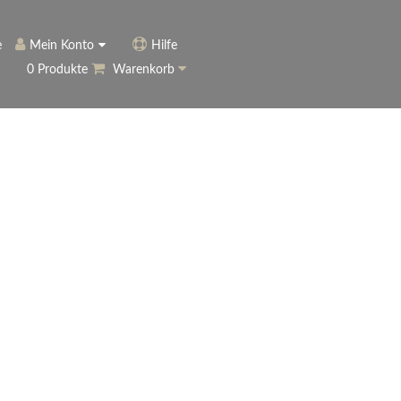
e
Mein Konto
Hilfe
0 Produkte
Warenkorb
ngerer
Historie
Anmelden
name vergessen?
vergessen?
Warenkorb anzeigen
ewsletter
eren (Neukunde)
r Newsletter
ter