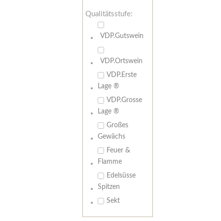
Qualitätsstufe:
VDP.Gutswein
VDP.Ortswein
VDP.Erste
Lage ®
VDP.Grosse
Lage ®
Großes
Gewächs
Feuer &
Flamme
Edelsüsse
Spitzen
Sekt