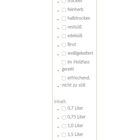
trocken
feinherb
halbtrocken
restsüß
edelsüß
Brut
weißgekeltert
im Holzfass
gereift
erfrischend,
nicht zu süß
Inhalt:
0,7 Liter
0,75 Liter
1,0 Liter
1,5 Liter