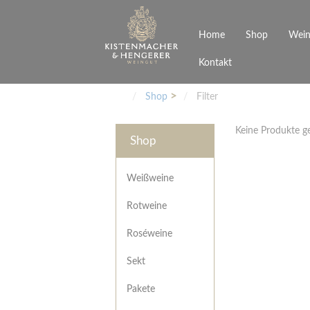
Home
Shop
Wein
Kontakt
Weinarten
Philosophie
Höchs
R
Junges Schwaben
Veranstaltungen
Shop
Filter
Weißweine
Rotweine
Keine Produkte 
Roséweine
Shop
Sekt
Pakete
Präsentkarton
Weißweine
Gutscheine
Rotweine
Besonderheiten
Roséweine
Sekt
Pakete