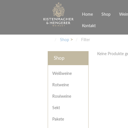
Home
Shop
Wein
Kontakt
Weinarten
Philosophie
Höchs
R
Junges Schwaben
Veranstaltungen
Shop
Filter
Weißweine
Rotweine
Keine Produkte 
Roséweine
Shop
Sekt
Pakete
Präsentkarton
Weißweine
Gutscheine
Rotweine
Besonderheiten
Roséweine
Sekt
Pakete