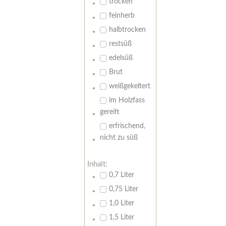
trocken
feinherb
halbtrocken
restsüß
edelsüß
Brut
weißgekeltert
im Holzfass
gereift
erfrischend,
nicht zu süß
Inhalt:
0,7 Liter
0,75 Liter
1,0 Liter
1,5 Liter