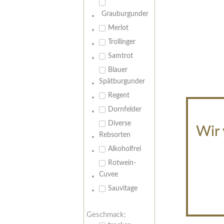
Grauburgunder
Merlot
Trollinger
Samtrot
Blauer
Spätburgunder
Regent
Dornfelder
Diverse
Wir 
Rebsorten
Alkoholfrei
Rotwein-
Cuvee
Sauvitage
Geschmack: