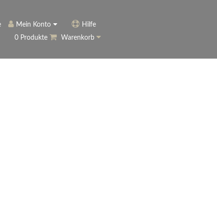
e
Mein Konto
Hilfe
0 Produkte
Warenkorb
ngerer
Historie
Anmelden
name vergessen?
vergessen?
Warenkorb anzeigen
ewsletter
eren (Neukunde)
r Newsletter
ter