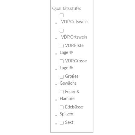
Qualitätsstufe:
VDP.Gutswein
VDP.Ortswein
VDP.Erste
Lage ®
VDP.Grosse
Lage ®
Großes
Gewächs
Feuer &
Flamme
Edelsüsse
Spitzen
Sekt