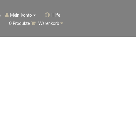
e
Mein Konto
Hilfe
0 Produkte
Warenkorb
ngerer
Historie
Anmelden
name vergessen?
vergessen?
Warenkorb anzeigen
ewsletter
eren (Neukunde)
r Newsletter
ter