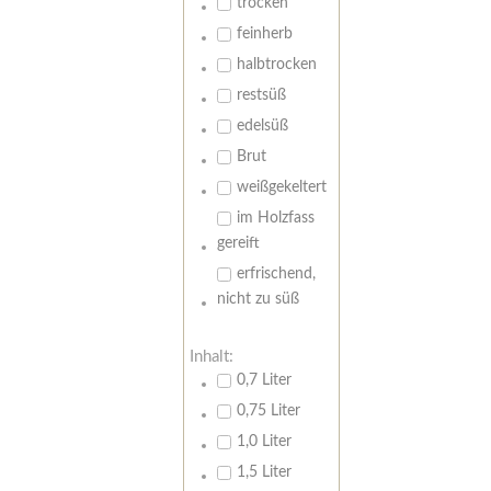
trocken
feinherb
halbtrocken
restsüß
edelsüß
Brut
weißgekeltert
im Holzfass
gereift
erfrischend,
nicht zu süß
Inhalt:
0,7 Liter
0,75 Liter
1,0 Liter
1,5 Liter