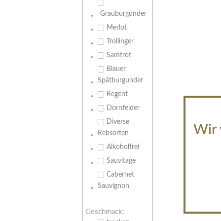
Grauburgunder
Merlot
Trollinger
Samtrot
Blauer
Spätburgunder
Regent
Dornfelder
Diverse
Wir 
Rebsorten
Alkoholfrei
Sauvitage
Cabernet
Sauvignon
Geschmack: