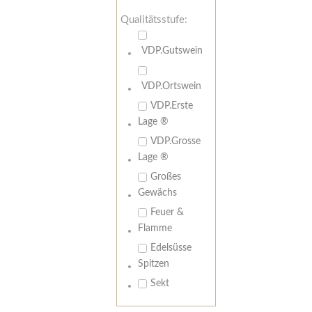
Qualitätsstufe:
VDP.Gutswein
VDP.Ortswein
VDP.Erste
Lage ®
VDP.Grosse
Lage ®
Großes
Gewächs
Feuer &
Flamme
Edelsüsse
Spitzen
Sekt