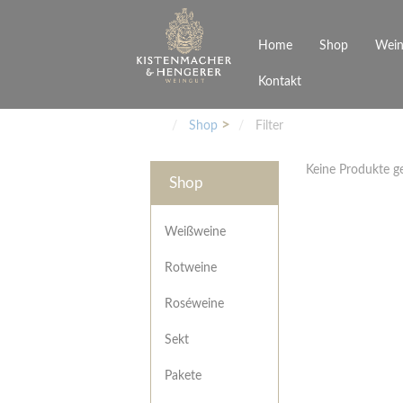
Home
Shop
Wein
Kontakt
Weinarten
Philosophie
Höchs
R
Junges Schwaben
Veranstaltungen
Shop
Filter
Weißweine
Rotweine
Keine Produkte 
Roséweine
Shop
Sekt
Pakete
Präsentkarton
Weißweine
Gutscheine
Rotweine
Besonderheiten
Roséweine
Sekt
Pakete