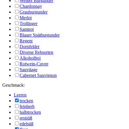
Weißer Burgunder
Chardonnay
Grauburgunder
Merlot
Trollinger
Samtrot
Blauer Spätburgunder
Regent
Dornfelder
Diverse Rebsorten
Alkoholfrei
Rotwein-Cuvee
Sauvitage
Cabernet Sauvignon
Geschmack:
Leeren
trocken
feinherb
halbtrocken
restsüß
edelsüß