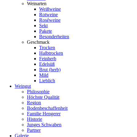
Weinarten
Weißweine
Rotweine
Roséweine
Sekt
Pakete
Besonderheiten
Geschmack
Trocken
Halbtrocken
Feinherb
Edelsüß
Brut (herb)
Mild
Lieblich
Weingut
Philosophie
Höchste Qualität
Region
Bodenbeschaffenheit
Familie Hengerer
Historie
Junges Schwaben
Partner
Galerie