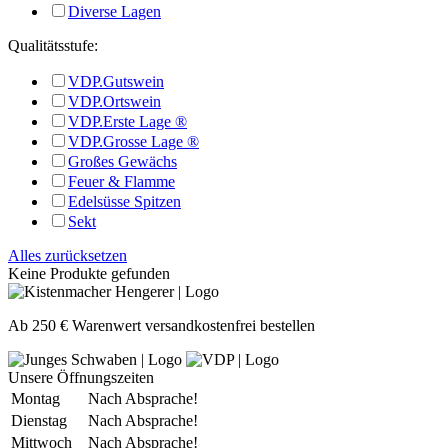
Diverse Lagen
Qualitätsstufe:
VDP.Gutswein
VDP.Ortswein
VDP.Erste Lage ®
VDP.Grosse Lage ®
Großes Gewächs
Feuer & Flamme
Edelsüsse Spitzen
Sekt
Alles zurücksetzen
Keine Produkte gefunden
Ab 250 € Warenwert versandkostenfrei bestellen
Unsere Öffnungszeiten
Montag
Nach Absprache!
Dienstag
Nach Absprache!
Mittwoch
Nach Absprache!