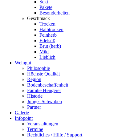
Sekt
Pakete
Besonderheiten
Geschmack
Trocken
Halbtrocken
Feinherb
Edelsüß
Brut (herb)
Mild
Lieblich
Weingut
Philosophie
Höchste Qualität
Region
Bodenbeschaffenheit
Familie Hengerer
Historie
Junges Schwaben
Partner
Galerie
Infopoint
Veranstaltungen
Termine
Rechtliches / Hilfe / Support