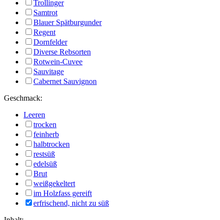
Trollinger
Samtrot
Blauer Spätburgunder
Regent
Dornfelder
Diverse Rebsorten
Rotwein-Cuvee
Sauvitage
Cabernet Sauvignon
Geschmack:
Leeren
trocken
feinherb
halbtrocken
restsüß
edelsüß
Brut
weißgekeltert
im Holzfass gereift
erfrischend, nicht zu süß
Inhalt: