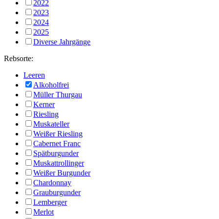
2022
2023
2024
2025
Diverse Jahrgänge
Rebsorte:
Leeren
Alkoholfrei
Müller Thurgau
Kerner
Riesling
Muskateller
Weißer Riesling
Cabernet Franc
Spätburgunder
Muskattrollinger
Weißer Burgunder
Chardonnay
Grauburgunder
Lemberger
Merlot