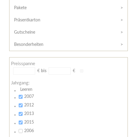
Hilfe
Kunde?
/
Pakete
Registrieren
Support
Präsentkarton
Meine
Widerrufsrecht
Bestellung
Gutscheine
Widerrufsformular
AGB
Besonderheiten
Lieferungs-
und
Preisspanne
Zahlungsbedingungen
€
bis
€
Jahrgang:
Leeren
2007
2012
2013
2015
2006