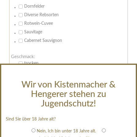
Dornfelder
Diverse Rebsorten
Rotwein-Cuvee
Sauvitage
Cabernet Sauvignon
Geschmack:
trocken
feinherb
halbtrocken
Wir von Kistenmacher &
restsüß
Hengerer stehen zu
edelsüß
Jugendschutz!
Brut
weißgekeltert
Sind Sie über 18 Jahre alt?
im Holzfass gereift
Nein, Ich bin unter 18 Jahre alt.
erfrischend, nicht zu süß