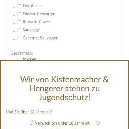
Dornfelder
Diverse Rebsorten
Rotwein-Cuvee
Sauvitage
Cabernet Sauvignon
Geschmack:
trocken
feinherb
halbtrocken
Wir von Kistenmacher &
restsüß
Hengerer stehen zu
edelsüß
Jugendschutz!
Brut
weißgekeltert
Sind Sie über 18 Jahre alt?
im Holzfass gereift
Nein, Ich bin unter 18 Jahre alt.
erfrischend, nicht zu süß