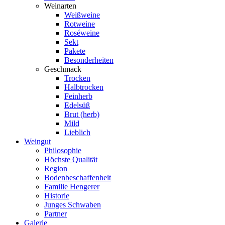
Weinarten
Weißweine
Rotweine
Roséweine
Sekt
Pakete
Besonderheiten
Geschmack
Trocken
Halbtrocken
Feinherb
Edelsüß
Brut (herb)
Mild
Lieblich
Weingut
Philosophie
Höchste Qualität
Region
Bodenbeschaffenheit
Familie Hengerer
Historie
Junges Schwaben
Partner
Galerie