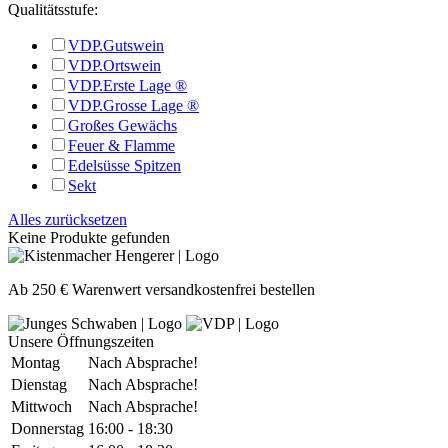
Qualitätsstufe:
VDP.Gutswein
VDP.Ortswein
VDP.Erste Lage ®
VDP.Grosse Lage ®
Großes Gewächs
Feuer & Flamme
Edelsüsse Spitzen
Sekt
Alles zurücksetzen
Keine Produkte gefunden
Ab 250 € Warenwert versandkostenfrei bestellen
Unsere Öffnungszeiten
Montag
Nach Absprache!
Dienstag
Nach Absprache!
Mittwoch
Nach Absprache!
Donnerstag
16:00 - 18:30