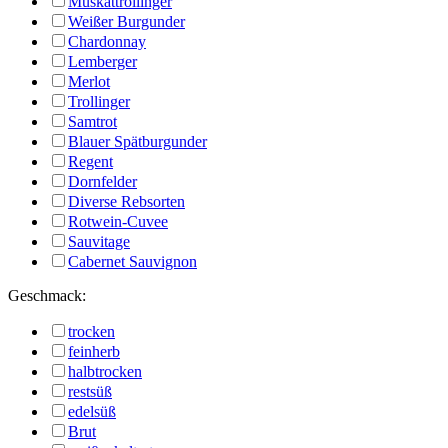
Muskattrollinger
Weißer Burgunder
Chardonnay
Lemberger
Merlot
Trollinger
Samtrot
Blauer Spätburgunder
Regent
Dornfelder
Diverse Rebsorten
Rotwein-Cuvee
Sauvitage
Cabernet Sauvignon
Geschmack:
trocken
feinherb
halbtrocken
restsüß
edelsüß
Brut