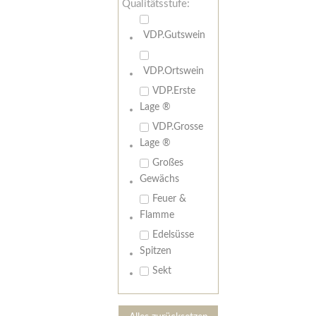
Qualitätsstufe:
VDP.Gutswein
VDP.Ortswein
VDP.Erste
Lage ®
VDP.Grosse
Lage ®
Großes
Gewächs
Feuer &
Flamme
Edelsüsse
Spitzen
Sekt