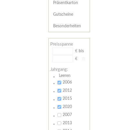
Präsentkarton
Gutscheine
Besonderheiten
Preisspanne
€
bis
€
Jahrgang:
Leeren
2006
2012
2015
2020
2007
2013