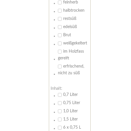
feinherb
halbtrocken
restsüß
edelsüß
Brut
weißgekeltert
im Holzfass
gereift
erfrischend,
nicht zu süß
Inhalt:
0,7 Liter
0,75 Liter
1,0 Liter
1,5 Liter
6 x 0,75 L