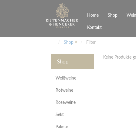
Home
Shop
Wein
Kontakt
Weinarten
Philosophie
Höchs
R
Junges Schwaben
Veranstaltungen
Shop
Filter
Weißweine
Rotweine
Keine Produkte 
Roséweine
Shop
Sekt
Pakete
Präsentkarton
Weißweine
Gutscheine
Rotweine
Besonderheiten
Roséweine
Sekt
Pakete