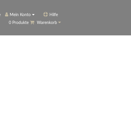
e
Mein Konto
Hilfe
0 Produkte
Warenkorb
ngerer
Historie
Anmelden
name vergessen?
vergessen?
Warenkorb anzeigen
ewsletter
eren (Neukunde)
r Newsletter
ter