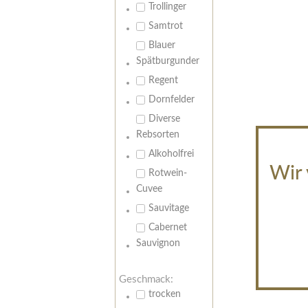
Trollinger
Samtrot
Blauer
Spätburgunder
Regent
Dornfelder
Diverse
Rebsorten
Alkoholfrei
Wir 
Rotwein-
Cuvee
Sauvitage
Cabernet
Sauvignon
Geschmack:
trocken