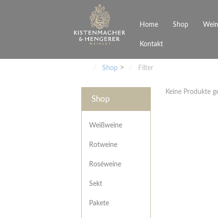
Home
Shop
Wein
Kontakt
Weinarten
Philosophie
Höchs
R
Junges Schwaben
Veranstaltungen
Shop
Filter
Weißweine
Rotweine
Keine Produkte 
Roséweine
Shop
Sekt
Pakete
Präsentkarton
Weißweine
Gutscheine
Rotweine
Besonderheiten
Roséweine
Sekt
Pakete