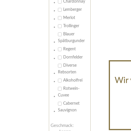
Chardonnay
Lemberger
Merlot
Trollinger
Blauer
Spätburgunder
Regent
Dornfelder
Diverse
Rebsorten
Wir 
Alkoholfrei
Rotwein-
Cuvee
Cabernet
Sauvignon
Geschmack: