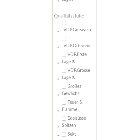
Qualitätsstufe:
VDP.Gutswein
VDP.Ortswein
VDP.Erste
Lage ®
VDP.Grosse
Lage ®
Großes
Gewächs
Feuer &
Flamme
Edelsüsse
Spitzen
Sekt