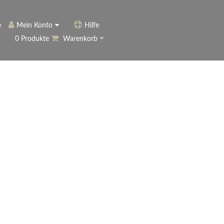
e
Mein Konto
Hilfe
0 Produkte
Warenkorb
ngerer
Historie
Anmelden
name vergessen?
vergessen?
Warenkorb anzeigen
ewsletter
eren (Neukunde)
r Newsletter
ter