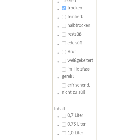
Leeren
trocken
feinherb
halbtrocken
restsüß
edelsüß
Brut
weißgekeltert
im Holzfass
gereift
erfrischend,
nicht zu süß
Inhalt:
0,7 Liter
0,75 Liter
1,0 Liter