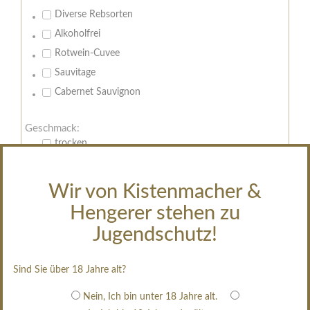
Diverse Rebsorten
Alkoholfrei
Rotwein-Cuvee
Sauvitage
Cabernet Sauvignon
Geschmack:
trocken
feinherb
halbtrocken
Wir von Kistenmacher &
restsüß
Hengerer stehen zu
edelsüß
Jugendschutz!
Brut
weißgekeltert
Sind Sie über 18 Jahre alt?
im Holzfass gereift
Nein, Ich bin unter 18 Jahre alt.
erfrischend, nicht zu süß