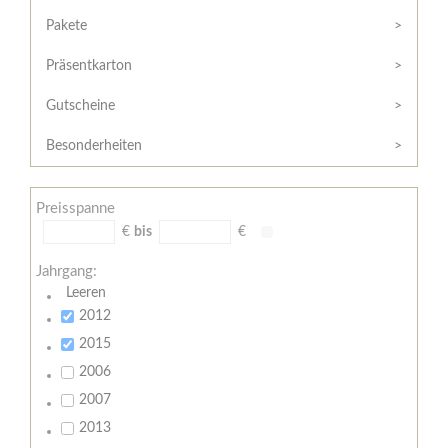
Hilfe
Kunde?
/
Pakete
Registrieren
Support
Präsentkarton
Meine
Widerrufsrecht
Bestellung
Gutscheine
Widerrufsformular
AGB
Besonderheiten
Lieferungs-
und
Preisspanne
Zahlungsbedingungen
€
bis
€
Jahrgang:
Leeren
2012
2015
2006
2007
2013