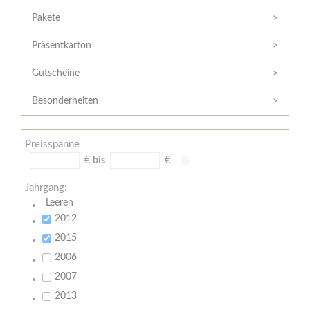
Hilfe
Kunde?
/
Pakete
Registrieren
Support
Präsentkarton
Meine
Widerrufsrecht
Bestellung
Gutscheine
Widerrufsformular
AGB
Besonderheiten
Lieferungs-
und
Preisspanne
Zahlungsbedingungen
€
bis
€
Jahrgang:
Leeren
2012
2015
2006
2007
2013