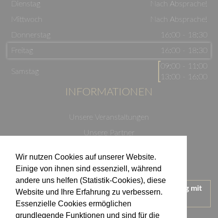
Dienstag
Nach Absprache!
Mittwoch
Nach Absprache!
Donnerstag
16:00 - 18:30
Freitag
16:00 - 18:30
09:00 - 11:00
Samstag
13:00 - 16:00
INFORMATIONEN
Unsere Veranstaltungen
Unsere Partner
Datenschutzerklärung
Wir nutzen Cookies auf unserer Website.
Impressum
Einige von ihnen sind essenziell, während
andere uns helfen (Statistik-Cookies), diese
Wir treten für einen verantwortungsvollen Umgang mit
Website und Ihre Erfahrung zu verbessern.
Alkohol ein.
Essenzielle Cookies ermöglichen
KONTAKT
grundlegende Funktionen und sind für die