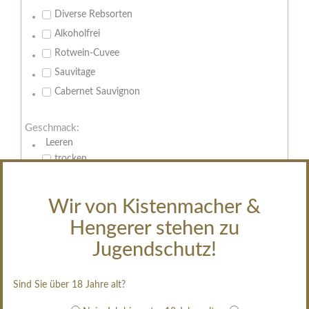
Diverse Rebsorten
Alkoholfrei
Rotwein-Cuvee
Sauvitage
Cabernet Sauvignon
Geschmack:
Leeren
trocken
feinherb
halbtrocken
Wir von Kistenmacher &
restsüß
Hengerer stehen zu
edelsüß
Jugendschutz!
Brut
weißgekeltert
Sind Sie über 18 Jahre alt?
im Holzfass gereift