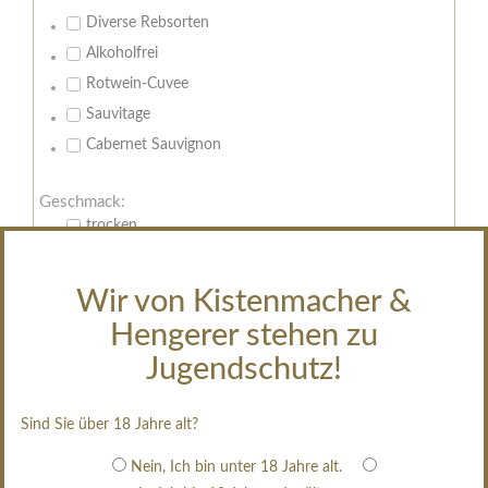
Diverse Rebsorten
Alkoholfrei
Rotwein-Cuvee
Sauvitage
Cabernet Sauvignon
Geschmack:
trocken
feinherb
halbtrocken
Wir von Kistenmacher &
restsüß
Hengerer stehen zu
edelsüß
Jugendschutz!
Brut
weißgekeltert
Sind Sie über 18 Jahre alt?
im Holzfass gereift
Nein, Ich bin unter 18 Jahre alt.
erfrischend, nicht zu süß