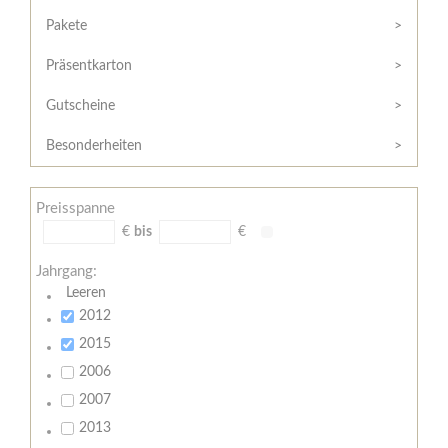
Hilfe
Kunde?
/
Pakete
Registrieren
Support
Präsentkarton
Meine
Widerrufsrecht
Bestellung
Gutscheine
Widerrufsformular
AGB
Besonderheiten
Lieferungs-
und
Preisspanne
Zahlungsbedingungen
€
bis
€
Jahrgang:
Leeren
2012
2015
2006
2007
2013