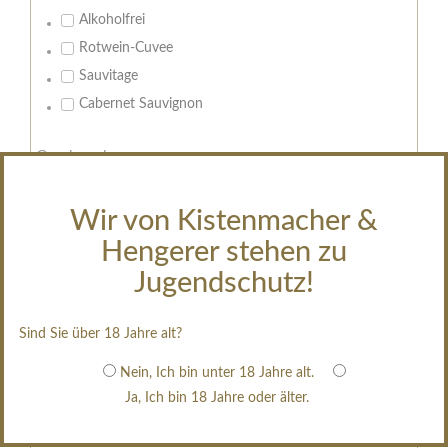
Alkoholfrei
Rotwein-Cuvee
Sauvitage
Cabernet Sauvignon
Geschmack:
trocken
feinherb
Wir von Kistenmacher &
halbtrocken
Hengerer stehen zu
restsüß
Jugendschutz!
edelsüß
Brut
Sind Sie über 18 Jahre alt?
weißgekeltert
Nein, Ich bin unter 18 Jahre alt.
im Holzfass gereift
Ja, Ich bin 18 Jahre oder älter.
erfrischend, nicht zu süß