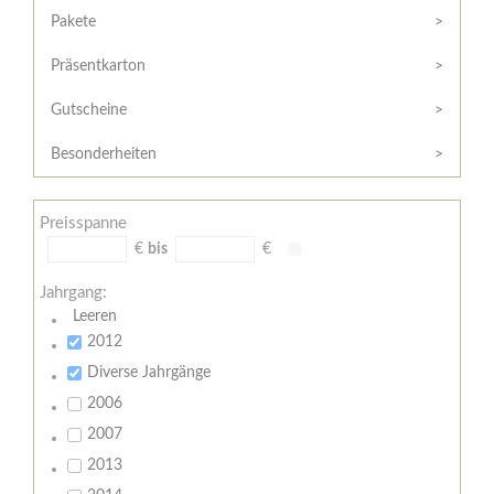
Hilfe
Kunde?
Pakete
/
Registrieren
Support
Präsentkarton
Meine
Widerrufsrecht
Bestellung
Gutscheine
Widerrufsformular
AGB
Besonderheiten
Lieferungs-
und
Preisspanne
Zahlungsbedingungen
€
bis
€
Jahrgang:
Leeren
2012
Diverse Jahrgänge
2006
2007
2013