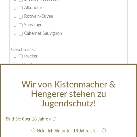
Alkoholfrei
Rotwein-Cuvee
Sauvitage
Cabernet Sauvignon
Geschmack:
trocken
feinherb
halbtrocken
restsüß
Wir von Kistenmacher &
edelsüß
Hengerer stehen zu
Brut
Jugendschutz!
weißgekeltert
im Holzfass gereift
Sind Sie über 18 Jahre alt?
erfrischend, nicht zu süß
Nein, Ich bin unter 18 Jahre alt.