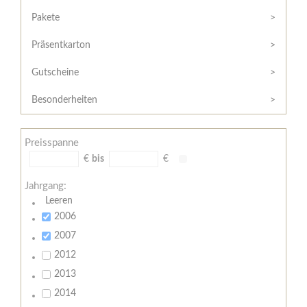
Hilfe
Kunde?
/
Pakete
Registrieren
Support
Präsentkarton
Meine
Widerrufsrecht
Bestellung
Gutscheine
Widerrufsformular
AGB
Besonderheiten
Lieferungs-
und
Preisspanne
Zahlungsbedingungen
€
bis
€
Jahrgang:
Leeren
2006
2007
2012
2013
2014