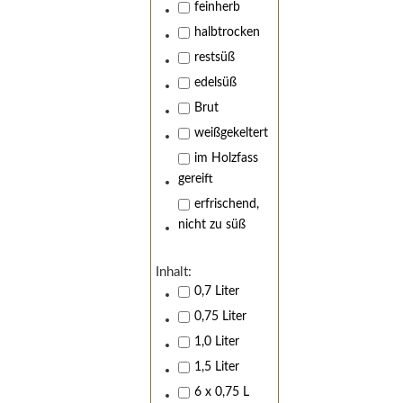
feinherb
halbtrocken
restsüß
edelsüß
Brut
weißgekeltert
im Holzfass
gereift
erfrischend,
nicht zu süß
Inhalt:
0,7 Liter
0,75 Liter
1,0 Liter
1,5 Liter
6 x 0,75 L