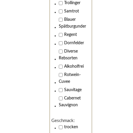
Trollinger
Samtrot
Blauer
Spätburgunder
Regent
Dornfelder
Diverse
Rebsorten
Alkoholfrei
Wir 
Rotwein-
Cuvee
Sauvitage
Cabernet
Sauvignon
Geschmack:
trocken