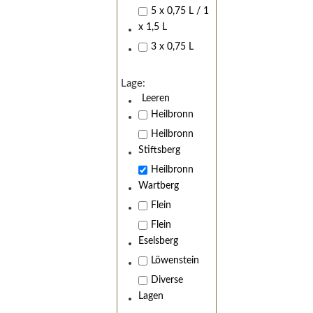
5 x 0,75 L / 1
x 1,5 L
3 x 0,75 L
Lage:
Leeren
Heilbronn
Heilbronn
Stiftsberg
Heilbronn
Wartberg
Flein
Flein
Eselsberg
Löwenstein
Diverse
Lagen