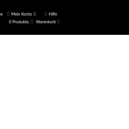
he
Mein Konto
Hilfe
0 Produkte.
Warenkorb
ngerer
Historie
Anmelden
rname vergessen?
 vergessen?
Warenkorb anzeigen
Newsletter
ieren (Neukunde)
er Newsletter
tter