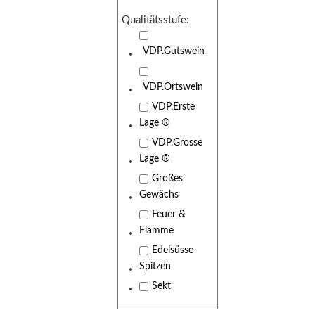
Qualitätsstufe:
VDP.Gutswein
VDP.Ortswein
VDP.Erste
Lage ®
VDP.Grosse
Lage ®
Großes
Gewächs
Feuer &
Flamme
Edelsüsse
Spitzen
Sekt