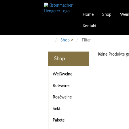
Home
Shop
Wein
Kontakt
Weinarten
Philosophie
Höchs
R
Junges Schwaben
Veranstaltungen
Shop
Filter
Weißweine
Rotweine
Keine Produkte 
Roséweine
Shop
Sekt
Pakete
Präsentkarton
Weißweine
Gutscheine
Rotweine
Besonderheiten
Roséweine
Sekt
Pakete