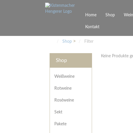
Home
Shop
Wein
Kontakt
Weinarten
Philosophie
Höchs
R
Junges Schwaben
Veranstaltungen
Shop
Filter
Weißweine
Rotweine
Keine Produkte 
Roséweine
Shop
Sekt
Pakete
Präsentkarton
Weißweine
Gutscheine
Rotweine
Besonderheiten
Roséweine
Sekt
Pakete