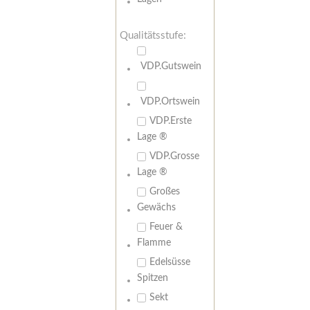
Qualitätsstufe:
VDP.Gutswein
VDP.Ortswein
VDP.Erste
Lage ®
VDP.Grosse
Lage ®
Großes
Gewächs
Feuer &
Flamme
Edelsüsse
Spitzen
Sekt