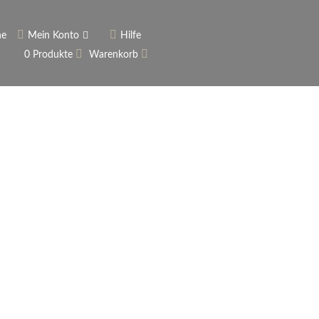
he
Mein Konto
Hilfe
0 Produkte
Warenkorb
ngerer
Historie
Anmelden
rname vergessen?
 vergessen?
Warenkorb anzeigen
Newsletter
ieren (Neukunde)
er Newsletter
tter