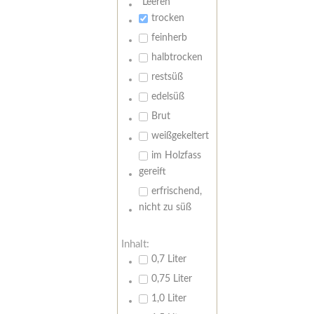
Leeren
trocken
feinherb
halbtrocken
restsüß
edelsüß
Brut
weißgekeltert
im Holzfass
gereift
erfrischend,
nicht zu süß
Inhalt:
0,7 Liter
0,75 Liter
1,0 Liter