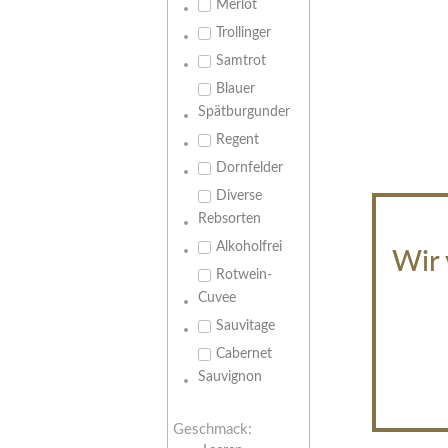
Merlot
Trollinger
Samtrot
Blauer
Spätburgunder
Regent
Dornfelder
Diverse
Rebsorten
Alkoholfrei
Wir 
Rotwein-
Cuvee
Sauvitage
Cabernet
Sauvignon
Geschmack: