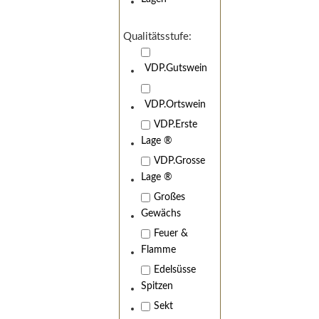
Qualitätsstufe:
VDP.Gutswein
VDP.Ortswein
VDP.Erste
Lage ®
VDP.Grosse
Lage ®
Großes
Gewächs
Feuer &
Flamme
Edelsüsse
Spitzen
Sekt