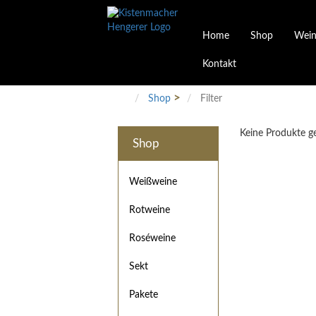
Home
Shop
Wein
Kontakt
Weinarten
Philosophie
Höchs
R
Junges Schwaben
Veranstaltungen
Shop
Filter
Weißweine
Rotweine
Keine Produkte 
Roséweine
Shop
Sekt
Pakete
Präsentkarton
Weißweine
Gutscheine
Rotweine
Besonderheiten
Roséweine
Sekt
Pakete