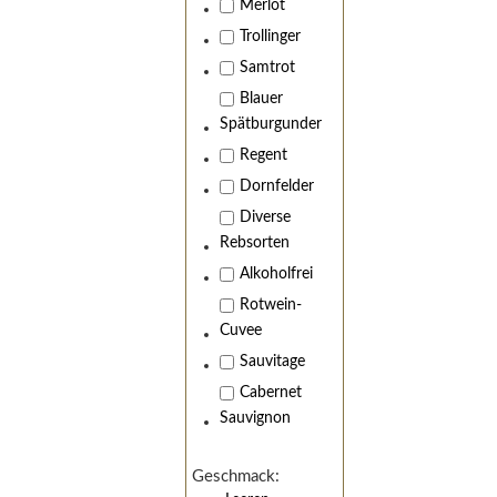
Merlot
Trollinger
Samtrot
Blauer
Spätburgunder
Regent
Dornfelder
Diverse
Rebsorten
Alkoholfrei
Wir 
Rotwein-
Cuvee
Sauvitage
Cabernet
Sauvignon
Geschmack: