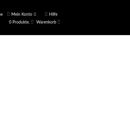
he
Mein Konto
Hilfe
0 Produkte.
Warenkorb
ngerer
Historie
Anmelden
rname vergessen?
 vergessen?
Warenkorb anzeigen
Newsletter
ieren (Neukunde)
er Newsletter
tter