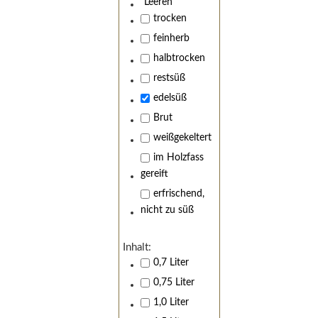
Leeren
trocken
feinherb
halbtrocken
restsüß
edelsüß
Brut
weißgekeltert
im Holzfass
gereift
erfrischend,
nicht zu süß
Inhalt:
0,7 Liter
0,75 Liter
1,0 Liter