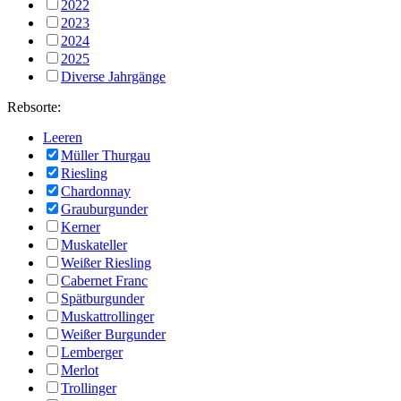
2022
2023
2024
2025
Diverse Jahrgänge
Rebsorte:
Leeren
Müller Thurgau
Riesling
Chardonnay
Grauburgunder
Kerner
Muskateller
Weißer Riesling
Cabernet Franc
Spätburgunder
Muskattrollinger
Weißer Burgunder
Lemberger
Merlot
Trollinger