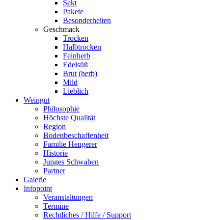
Sekt
Pakete
Besonderheiten
Geschmack
Trocken
Halbtrocken
Feinherb
Edelsüß
Brut (herb)
Mild
Lieblich
Weingut
Philosophie
Höchste Qualität
Region
Bodenbeschaffenheit
Familie Hengerer
Historie
Junges Schwaben
Partner
Galerie
Infopoint
Veranstaltungen
Termine
Rechtliches / Hilfe / Support