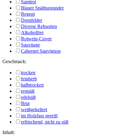
Samtrot
Blauer Spätburgunder
Regent
Dornfelder
Diverse Rebsorten
Alkoholfrei
Rotwein-Cuvee
Sauvitage
Cabernet Sauvignon
Geschmack:
trocken
feinherb
halbtrocken
restsüß
edelsüß
Brut
weißgekeltert
im Holzfass gereift
erfrischend, nicht zu süß
Inhalt: