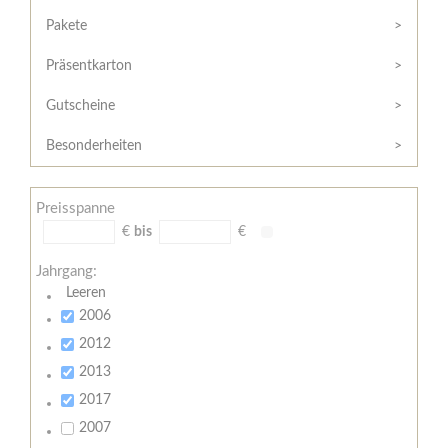
Hilfe
Kunde?
/
Pakete
Registrieren
Support
Präsentkarton
Meine
Widerrufsrecht
Bestellung
Gutscheine
Widerrufsformular
AGB
Besonderheiten
Lieferungs-
und
Preisspanne
Zahlungsbedingungen
€
bis
€
Jahrgang:
Leeren
2006
2012
2013
2017
2007