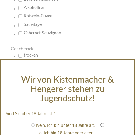
Alkoholfrei
Rotwein-Cuvee
Sauvitage
Cabernet Sauvignon
Geschmack:
trocken
feinherb
halbtrocken
Wir von Kistenmacher &
restsüß
Hengerer stehen zu
edelsüß
Jugendschutz!
Brut
weißgekeltert
Sind Sie über 18 Jahre alt?
im Holzfass gereift
erfrischend, nicht zu süß
Nein, Ich bin unter 18 Jahre alt.
Ja, Ich bin 18 Jahre oder älter.