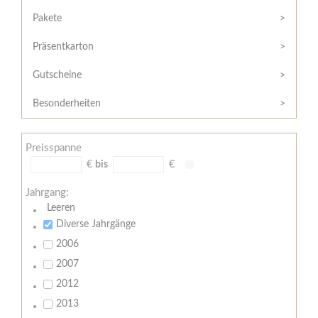
Hilfe
Kunde?
/
Pakete
Registrieren
Support
Präsentkarton
Meine
Widerrufsrecht
Bestellung
Gutscheine
Widerrufsformular
AGB
Besonderheiten
Lieferungs-
und
Preisspanne
Zahlungsbedingungen
€
bis
€
Jahrgang:
Leeren
Diverse Jahrgänge
2006
2007
2012
2013