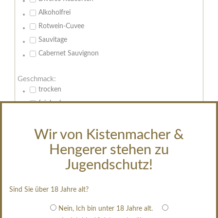
Alkoholfrei
Rotwein-Cuvee
Sauvitage
Cabernet Sauvignon
Geschmack:
trocken
feinherb
halbtrocken
restsüß
Wir von Kistenmacher &
edelsüß
Hengerer stehen zu
Brut
Jugendschutz!
weißgekeltert
im Holzfass gereift
Sind Sie über 18 Jahre alt?
erfrischend, nicht zu süß
Nein, Ich bin unter 18 Jahre alt.