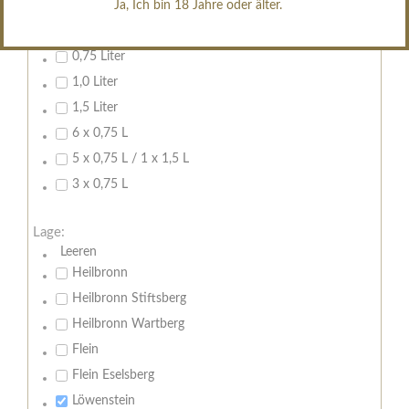
Ja, Ich bin 18 Jahre oder älter.
Inhalt:
0,7 Liter
0,75 Liter
1,0 Liter
1,5 Liter
6 x 0,75 L
5 x 0,75 L / 1 x 1,5 L
3 x 0,75 L
Lage:
Leeren
Heilbronn
Heilbronn Stiftsberg
Heilbronn Wartberg
Flein
Flein Eselsberg
Löwenstein