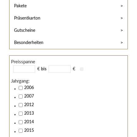
Hilfe
Kunde?
Pakete
/
Registrieren
Support
Präsentkarton
Meine
Widerrufsrecht
Bestellung
Gutscheine
Widerrufsformular
AGB
Besonderheiten
Lieferungs-
und
Preisspanne
Zahlungsbedingungen
€
bis
€
Jahrgang:
2006
2007
2012
2013
2014
2015