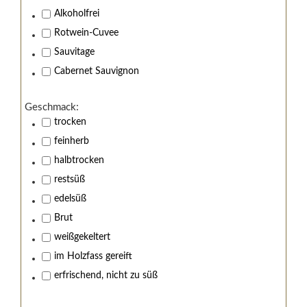
Alkoholfrei
Rotwein-Cuvee
Sauvitage
Cabernet Sauvignon
Geschmack:
trocken
feinherb
Wir von Kistenmacher &
halbtrocken
Hengerer stehen zu
restsüß
Jugendschutz!
edelsüß
Brut
Sind Sie über 18 Jahre alt?
weißgekeltert
Nein, Ich bin unter 18 Jahre alt.
im Holzfass gereift
Ja, Ich bin 18 Jahre oder älter.
erfrischend, nicht zu süß