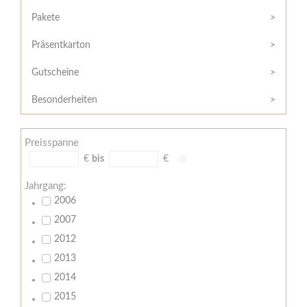
Hilfe
Kunde?
/
Pakete
Registrieren
Support
Präsentkarton
Meine
Widerrufsrecht
Bestellung
Gutscheine
Widerrufsformular
AGB
Besonderheiten
Lieferungs-
und
Preisspanne
Zahlungsbedingungen
€
bis
€
Jahrgang:
2006
2007
2012
2013
2014
2015