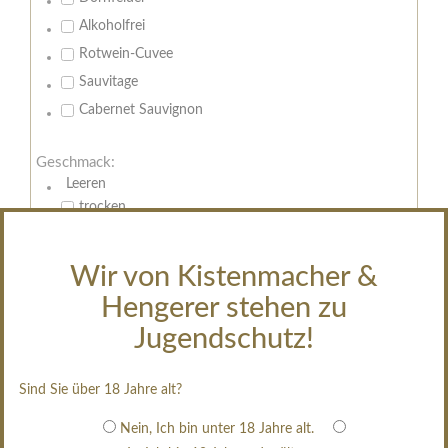
Alkoholfrei
Rotwein-Cuvee
Sauvitage
Cabernet Sauvignon
Geschmack:
Leeren
trocken
feinherb
halbtrocken
Wir von Kistenmacher &
restsüß
Hengerer stehen zu
edelsüß
Jugendschutz!
Brut
weißgekeltert
Sind Sie über 18 Jahre alt?
im Holzfass gereift
Nein, Ich bin unter 18 Jahre alt.
erfrischend, nicht zu süß