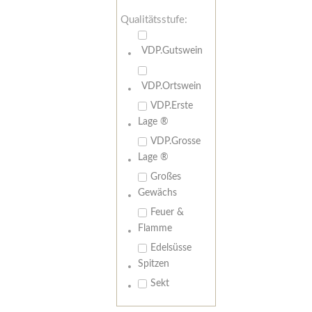
Qualitätsstufe:
VDP.Gutswein
VDP.Ortswein
VDP.Erste
Lage ®
VDP.Grosse
Lage ®
Großes
Gewächs
Feuer &
Flamme
Edelsüsse
Spitzen
Sekt