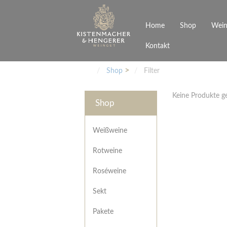
Home
Shop
Wein
Kontakt
Weinarten
Philosophie
Höchs
R
Junges Schwaben
Veranstaltungen
Shop
Filter
Weißweine
Rotweine
Keine Produkte 
Roséweine
Shop
Sekt
Pakete
Präsentkarton
Weißweine
Gutscheine
Rotweine
Besonderheiten
Roséweine
Sekt
Pakete