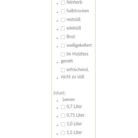
feinherb
halbtrocken
restsüß
edelsüß
Brut
weißgekeltert
im Holzfass
gereift
erfrischend,
nicht zu süß
Inhalt:
Leeren
0,7 Liter
0,75 Liter
1,0 Liter
1,5 Liter