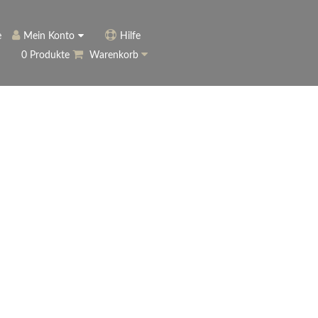
e
Mein Konto
Hilfe
0 Produkte
Warenkorb
ngerer
Historie
Anmelden
name vergessen?
vergessen?
Warenkorb anzeigen
ewsletter
eren (Neukunde)
r Newsletter
ter