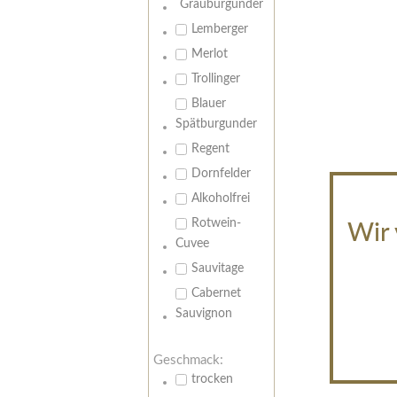
Grauburgunder
Lemberger
Merlot
Trollinger
Blauer
Spätburgunder
Regent
Dornfelder
Alkoholfrei
Rotwein-
Wir 
Cuvee
Sauvitage
Cabernet
Sauvignon
Geschmack:
trocken