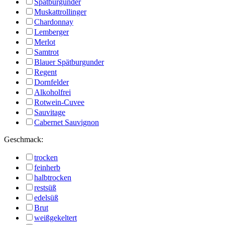
Spätburgunder
Muskattrollinger
Chardonnay
Lemberger
Merlot
Samtrot
Blauer Spätburgunder
Regent
Dornfelder
Alkoholfrei
Rotwein-Cuvee
Sauvitage
Cabernet Sauvignon
Geschmack:
trocken
feinherb
halbtrocken
restsüß
edelsüß
Brut
weißgekeltert