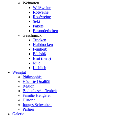
Weinarten
Weißweine
Rotweine
Roséweine
Sekt
Pakete
Besonderheiten
Geschmack
Trocken
Halbtrocken
Feinherb
Edelsüß
Brut (herb)
Mild
Lieblich
Weingut
Philosophie
Höchste Qualität
Region
Bodenbeschaffenheit
Familie Hengerer
Historie
Junges Schwaben
Partner
Galerie