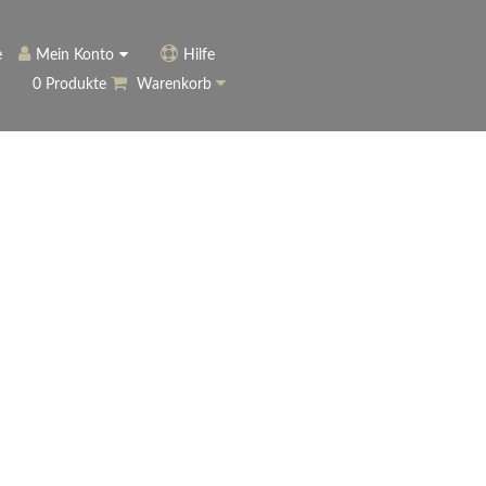
e
Mein Konto
Hilfe
0 Produkte
Warenkorb
ngerer
Historie
Anmelden
name vergessen?
vergessen?
Warenkorb anzeigen
ewsletter
eren (Neukunde)
r Newsletter
ter