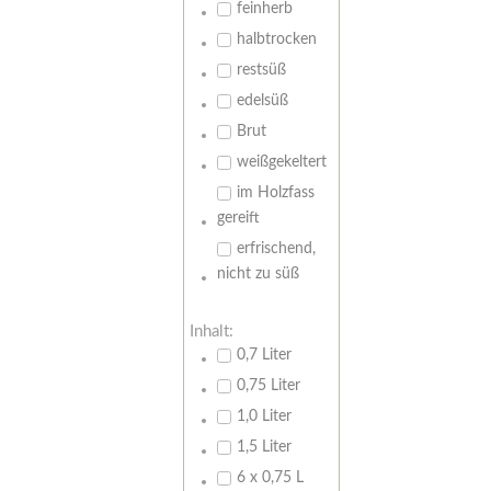
feinherb
halbtrocken
restsüß
edelsüß
Brut
weißgekeltert
im Holzfass
gereift
erfrischend,
nicht zu süß
Inhalt:
0,7 Liter
0,75 Liter
1,0 Liter
1,5 Liter
6 x 0,75 L