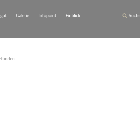
gut
Galerie
Infopoint
Einblick
Such
te Qualität
ebsorten
Region
Bodenbeschaffenheit
Familie He
Rechtliches / Hilfe
0 Produkte
Termine
Partner
/ Support
Benutzer
Zwischensumme:
0,00 €
Passwort 
inkl. MwSt.
zzgl. Versandkosten
Unser N
gefunden
Registri
Aktuelle
Newslet
Archiv