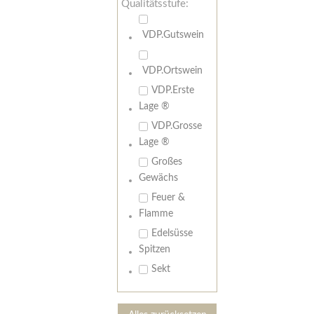
Qualitätsstufe:
VDP.Gutswein
VDP.Ortswein
VDP.Erste
Lage ®
VDP.Grosse
Lage ®
Großes
Gewächs
Feuer &
Flamme
Edelsüsse
Spitzen
Sekt