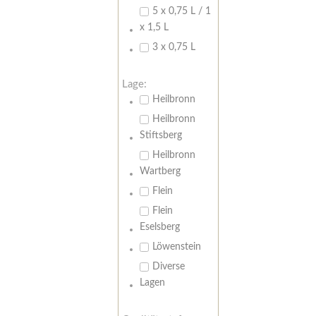
5 x 0,75 L / 1
x 1,5 L
3 x 0,75 L
Lage:
Heilbronn
Heilbronn
Stiftsberg
Heilbronn
Wartberg
Flein
Flein
Eselsberg
Löwenstein
Diverse
Lagen