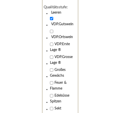
Qualitätsstufe:
Leeren
VDP.Gutswein
VDP.Ortswein
VDP.Erste
Lage ®
VDP.Grosse
Lage ®
Großes
Gewächs
Feuer &
Flamme
Edelsüsse
Spitzen
Sekt