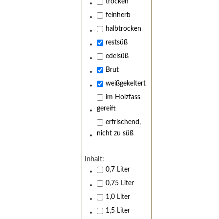
trocken
feinherb
halbtrocken
restsüß
edelsüß
Brut
weißgekeltert
im Holzfass
gereift
erfrischend,
nicht zu süß
Inhalt:
0,7 Liter
0,75 Liter
1,0 Liter
1,5 Liter