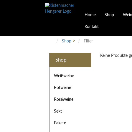
Home
Shop
Wein
Kontakt
Weinarten
Philosophie
Höchs
R
Junges Schwaben
Veranstaltungen
Shop
Filter
Weißweine
Rotweine
Keine Produkte 
Roséweine
Shop
Sekt
Pakete
Präsentkarton
Weißweine
Gutscheine
Rotweine
Besonderheiten
Roséweine
Sekt
Pakete