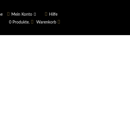
he
Mein Konto
Hilfe
0 Produkte.
Warenkorb
ngerer
Historie
Anmelden
rname vergessen?
 vergessen?
Warenkorb anzeigen
Newsletter
ieren (Neukunde)
er Newsletter
tter