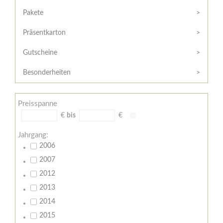
Hilfe
Kunde?
/
Pakete
Registrieren
Support
Präsentkarton
Meine
Widerrufsrecht
Bestellung
Gutscheine
Widerrufsformular
AGB
Besonderheiten
Lieferungs-
und
Preisspanne
Zahlungsbedingungen
€
bis
€
Jahrgang:
2006
2007
2012
2013
2014
2015