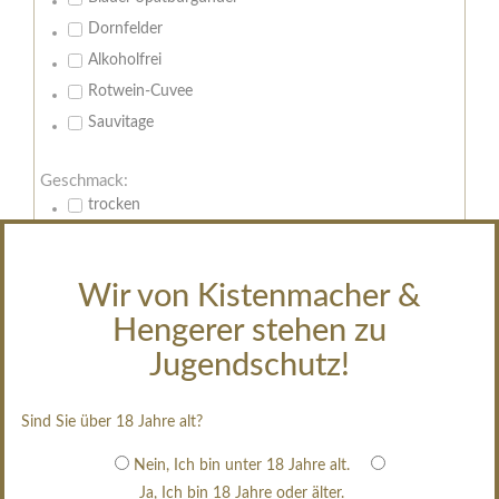
Dornfelder
Alkoholfrei
Rotwein-Cuvee
Sauvitage
Geschmack:
trocken
feinherb
halbtrocken
Wir von Kistenmacher &
restsüß
Hengerer stehen zu
edelsüß
Jugendschutz!
Brut
weißgekeltert
Sind Sie über 18 Jahre alt?
im Holzfass gereift
erfrischend, nicht zu süß
Nein, Ich bin unter 18 Jahre alt.
Ja, Ich bin 18 Jahre oder älter.