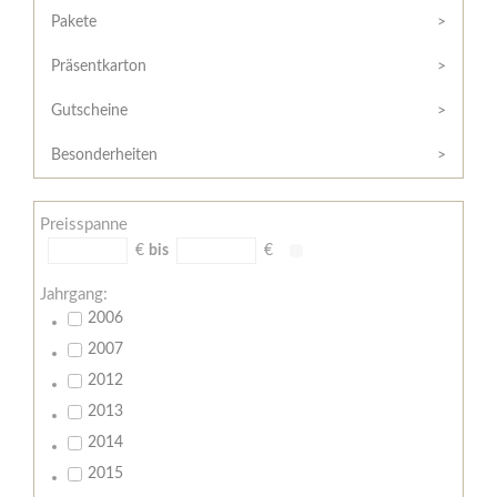
Hilfe
Kunde?
Pakete
/
Registrieren
Support
Präsentkarton
Meine
Widerrufsrecht
Bestellung
Gutscheine
Widerrufsformular
AGB
Besonderheiten
Lieferungs-
und
Preisspanne
Zahlungsbedingungen
€
bis
€
Jahrgang:
2006
2007
2012
2013
2014
2015