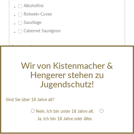
Alkoholfrei
Rotwein-Cuvee
Sauvitage
Cabernet Sauvignon
Geschmack:
trocken
feinherb
Wir von Kistenmacher &
halbtrocken
Hengerer stehen zu
restsüß
Jugendschutz!
edelsüß
Brut
Sind Sie über 18 Jahre alt?
weißgekeltert
Nein, Ich bin unter 18 Jahre alt.
im Holzfass gereift
Ja, Ich bin 18 Jahre oder älter.
erfrischend, nicht zu süß