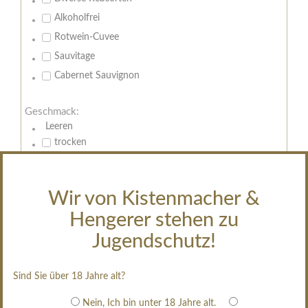
Alkoholfrei
Rotwein-Cuvee
Sauvitage
Cabernet Sauvignon
Geschmack:
Leeren
trocken
feinherb
halbtrocken
Wir von Kistenmacher &
restsüß
Hengerer stehen zu
edelsüß
Jugendschutz!
Brut
weißgekeltert
Sind Sie über 18 Jahre alt?
im Holzfass gereift
erfrischend, nicht zu süß
Nein, Ich bin unter 18 Jahre alt.