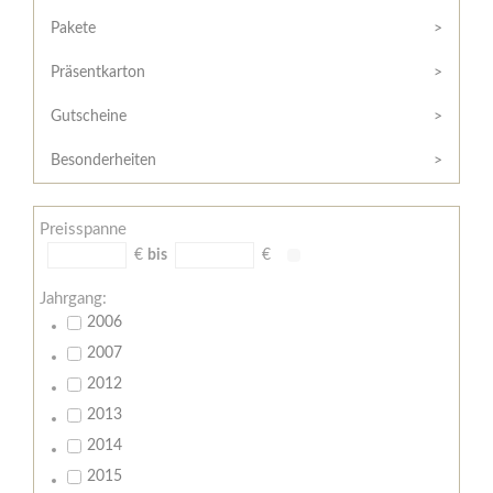
Hilfe
Kunde?
/
Pakete
Registrieren
Support
Präsentkarton
Meine
Widerrufsrecht
Bestellung
Gutscheine
Widerrufsformular
AGB
Besonderheiten
Lieferungs-
und
Preisspanne
Zahlungsbedingungen
€
bis
€
Jahrgang:
2006
2007
2012
2013
2014
2015