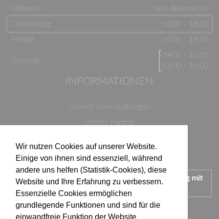
Mittwoch
Nach Absprache!
Donnerstag
16:00 - 18:30
Freitag
16:00 - 18:30
09:00 - 11:00
Samstag
13:00 - 16:00
INFORMATIONEN
Unsere Veranstaltungen
Unsere Partner
Datenschutzerklärung
Wir nutzen Cookies auf unserer Website.
Impressum
Einige von ihnen sind essenziell, während
andere uns helfen (Statistik-Cookies), diese
Wir treten für einen verantwortungsvollen Umgang mit
Website und Ihre Erfahrung zu verbessern.
Alkohol ein.
Essenzielle Cookies ermöglichen
KONTAKT
grundlegende Funktionen und sind für die
einwandfreie Funktion der Website