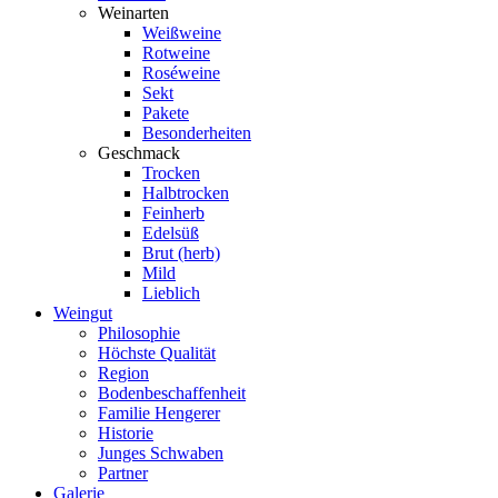
Weinarten
Weißweine
Rotweine
Roséweine
Sekt
Pakete
Besonderheiten
Geschmack
Trocken
Halbtrocken
Feinherb
Edelsüß
Brut (herb)
Mild
Lieblich
Weingut
Philosophie
Höchste Qualität
Region
Bodenbeschaffenheit
Familie Hengerer
Historie
Junges Schwaben
Partner
Galerie