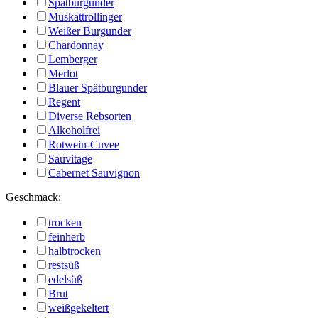
Spätburgunder
Muskattrollinger
Weißer Burgunder
Chardonnay
Lemberger
Merlot
Blauer Spätburgunder
Regent
Diverse Rebsorten
Alkoholfrei
Rotwein-Cuvee
Sauvitage
Cabernet Sauvignon
Geschmack:
trocken
feinherb
halbtrocken
restsüß
edelsüß
Brut
weißgekeltert