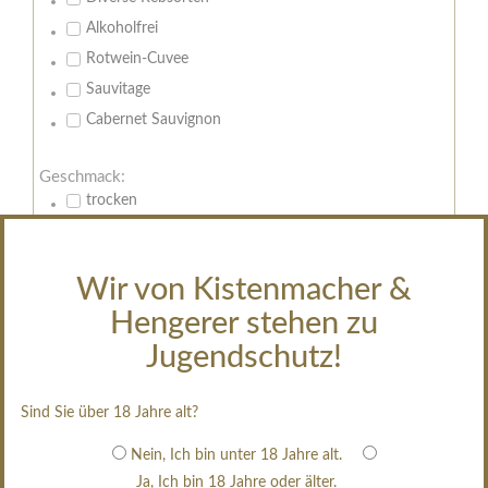
Alkoholfrei
Rotwein-Cuvee
Sauvitage
Cabernet Sauvignon
Geschmack:
trocken
feinherb
halbtrocken
Wir von Kistenmacher &
restsüß
Hengerer stehen zu
edelsüß
Jugendschutz!
Brut
weißgekeltert
Sind Sie über 18 Jahre alt?
im Holzfass gereift
erfrischend, nicht zu süß
Nein, Ich bin unter 18 Jahre alt.
Ja, Ich bin 18 Jahre oder älter.