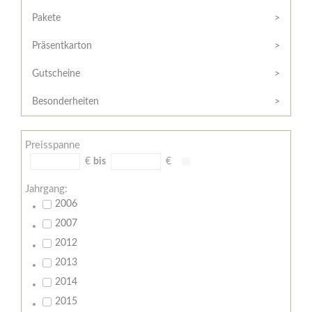
Hilfe
Kunde?
/
Pakete
Registrieren
Support
Präsentkarton
Meine
Widerrufsrecht
Bestellung
Gutscheine
Widerrufsformular
AGB
Besonderheiten
Lieferungs-
und
Preisspanne
Zahlungsbedingungen
€
bis
€
Jahrgang:
2006
2007
2012
2013
2014
2015