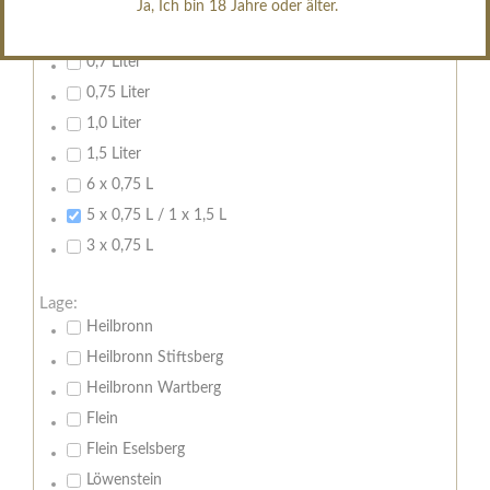
Ja, Ich bin 18 Jahre oder älter.
Inhalt:
Leeren
0,7 Liter
0,75 Liter
1,0 Liter
1,5 Liter
6 x 0,75 L
5 x 0,75 L / 1 x 1,5 L
3 x 0,75 L
Lage:
Heilbronn
Heilbronn Stiftsberg
Heilbronn Wartberg
Flein
Flein Eselsberg
Löwenstein