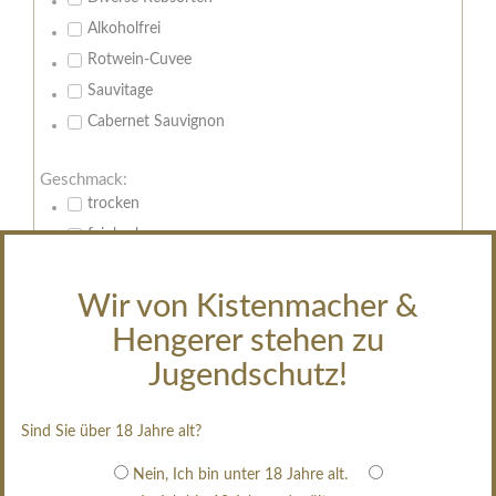
Alkoholfrei
Rotwein-Cuvee
Sauvitage
Cabernet Sauvignon
Geschmack:
trocken
feinherb
halbtrocken
restsüß
Wir von Kistenmacher &
edelsüß
Hengerer stehen zu
Brut
Jugendschutz!
weißgekeltert
im Holzfass gereift
Sind Sie über 18 Jahre alt?
erfrischend, nicht zu süß
Nein, Ich bin unter 18 Jahre alt.