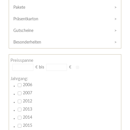
Hilfe
Kunde?
/
Pakete
Registrieren
Support
Präsentkarton
Meine
Widerrufsrecht
Bestellung
Gutscheine
Widerrufsformular
AGB
Besonderheiten
Lieferungs-
und
Preisspanne
Zahlungsbedingungen
€
bis
€
Jahrgang:
2006
2007
2012
2013
2014
2015