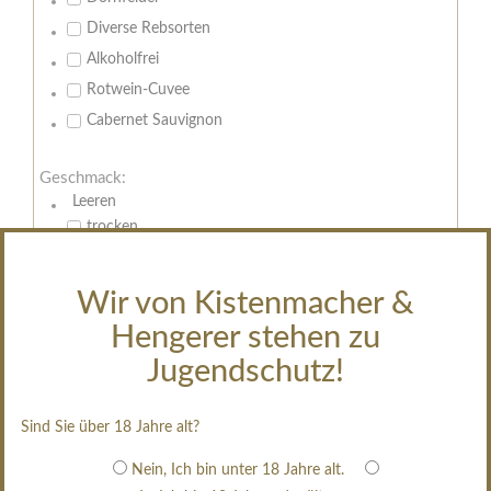
Diverse Rebsorten
Alkoholfrei
Rotwein-Cuvee
Cabernet Sauvignon
Geschmack:
Leeren
trocken
feinherb
halbtrocken
Wir von Kistenmacher &
restsüß
Hengerer stehen zu
edelsüß
Jugendschutz!
Brut
weißgekeltert
Sind Sie über 18 Jahre alt?
im Holzfass gereift
Nein, Ich bin unter 18 Jahre alt.
erfrischend, nicht zu süß