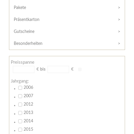
Hilfe
Kunde?
/
Pakete
Registrieren
Support
Präsentkarton
Meine
Widerrufsrecht
Bestellung
Gutscheine
Widerrufsformular
AGB
Besonderheiten
Lieferungs-
und
Preisspanne
Zahlungsbedingungen
€
bis
€
Jahrgang:
2006
2007
2012
2013
2014
2015