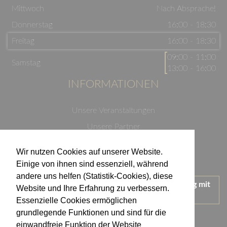
Mittwoch
Nach Absprache!
Donnerstag
16:00 - 18:30
Freitag
16:00 - 18:30
09:00 - 11:00
Samstag
13:00 - 16:00
INFORMATIONEN
Unsere Veranstaltungen
Unsere Partner
Datenschutzerklärung
Wir nutzen Cookies auf unserer Website.
Impressum
Einige von ihnen sind essenziell, während
andere uns helfen (Statistik-Cookies), diese
Wir treten für einen verantwortungsvollen Umgang mit
Website und Ihre Erfahrung zu verbessern.
Alkohol ein.
Essenzielle Cookies ermöglichen
KONTAKT
grundlegende Funktionen und sind für die
einwandfreie Funktion der Website