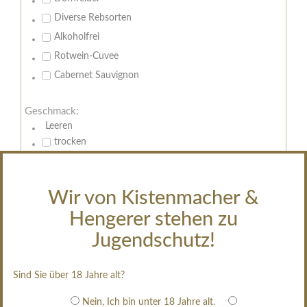
Diverse Rebsorten
Alkoholfrei
Rotwein-Cuvee
Cabernet Sauvignon
Geschmack:
Leeren
trocken
feinherb
halbtrocken
Wir von Kistenmacher &
restsüß
Hengerer stehen zu
edelsüß
Jugendschutz!
Brut
weißgekeltert
Sind Sie über 18 Jahre alt?
im Holzfass gereift
erfrischend, nicht zu süß
Nein, Ich bin unter 18 Jahre alt.