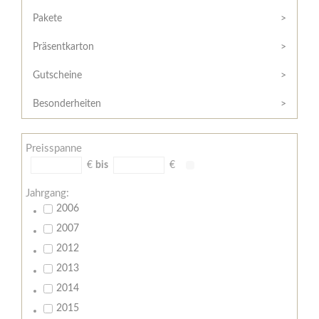
Hilfe
Kunde?
/
Pakete
Registrieren
Support
Präsentkarton
Meine
Widerrufsrecht
Bestellung
Gutscheine
Widerrufsformular
AGB
Besonderheiten
Lieferungs-
und
Preisspanne
Zahlungsbedingungen
€
bis
€
Jahrgang:
2006
2007
2012
2013
2014
2015