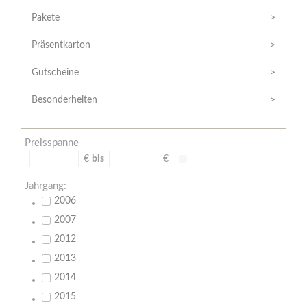
Hilfe
Kunde?
/
Pakete
Registrieren
Support
Präsentkarton
Meine
Widerrufsrecht
Bestellung
Gutscheine
Widerrufsformular
AGB
Besonderheiten
Lieferungs-
und
Preisspanne
Zahlungsbedingungen
€
bis
€
Jahrgang:
2006
2007
2012
2013
2014
2015