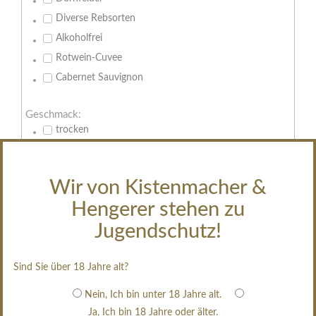
Diverse Rebsorten
Alkoholfrei
Rotwein-Cuvee
Cabernet Sauvignon
Geschmack:
trocken
feinherb
halbtrocken
Wir von Kistenmacher &
restsüß
Hengerer stehen zu
edelsüß
Jugendschutz!
Brut
weißgekeltert
Sind Sie über 18 Jahre alt?
im Holzfass gereift
erfrischend, nicht zu süß
Nein, Ich bin unter 18 Jahre alt.
Ja, Ich bin 18 Jahre oder älter.