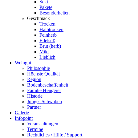
Sekt
Pakete
Besonderheiten
Geschmack
Trocken
Halbtrocken
Feinherb
Edelsüß
Brut (herb)
Mild
Lieblich
Weingut
Philosophie
Höchste Qualität
Region
Bodenbeschaffenheit
Familie Hengerer
Historie
Junges Schwaben
Partner
Galerie
Infopoint
Veranstaltungen
Termine
Rechtliches / Hilfe / Support