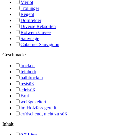
Merlot
Trollinger
Regent
Dornfelder
Diverse Rebsorten
Rotwein-Cuvee
Sauvitage
Cabernet Sauvignon
Geschmack:
trocken
feinherb
halbtrocken
restsüß
edelsüß
Brut
weißgekeltert
im Holzfass gereift
erfrischend, nicht zu süß
Inhalt:
0,7 Liter