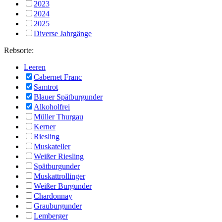
2023
2024
2025
Diverse Jahrgänge
Rebsorte:
Leeren
Cabernet Franc
Samtrot
Blauer Spätburgunder
Alkoholfrei
Müller Thurgau
Kerner
Riesling
Muskateller
Weißer Riesling
Spätburgunder
Muskattrollinger
Weißer Burgunder
Chardonnay
Grauburgunder
Lemberger