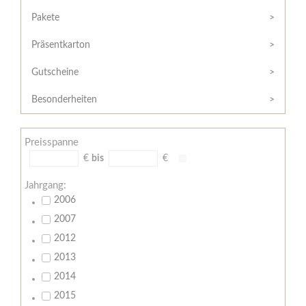
Hilfe
Kunde?
/
Pakete
Registrieren
Support
Präsentkarton
Meine
Widerrufsrecht
Bestellung
Gutscheine
Widerrufsformular
AGB
Besonderheiten
Lieferungs-
und
Preisspanne
Zahlungsbedingungen
€
bis
€
Jahrgang:
2006
2007
2012
2013
2014
2015