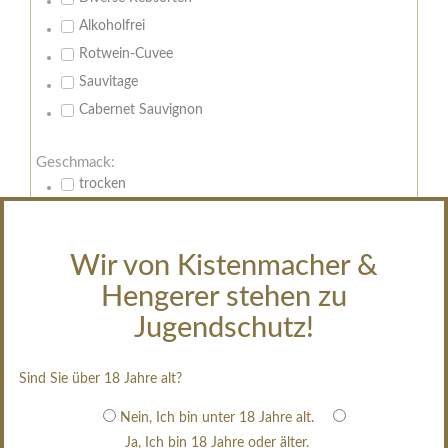
Alkoholfrei
Rotwein-Cuvee
Sauvitage
Cabernet Sauvignon
Geschmack:
trocken
feinherb
halbtrocken
Wir von Kistenmacher &
restsüß
Hengerer stehen zu
edelsüß
Jugendschutz!
Brut
weißgekeltert
Sind Sie über 18 Jahre alt?
im Holzfass gereift
erfrischend, nicht zu süß
Nein, Ich bin unter 18 Jahre alt.
Ja, Ich bin 18 Jahre oder älter.