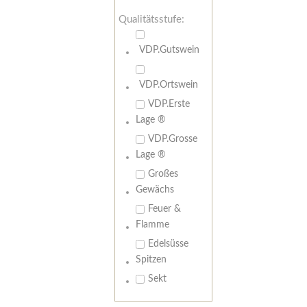
Qualitätsstufe:
VDP.Gutswein
VDP.Ortswein
VDP.Erste
Lage ®
VDP.Grosse
Lage ®
Großes
Gewächs
Feuer &
Flamme
Edelsüsse
Spitzen
Sekt