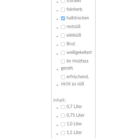
trocken
feinherb
halbtrocken
restsüß
edelsüß
Brut
weißgekeltert
im Holzfass
gereift
erfrischend,
nicht zu süß
Inhalt:
0,7 Liter
0,75 Liter
1,0 Liter
1,5 Liter