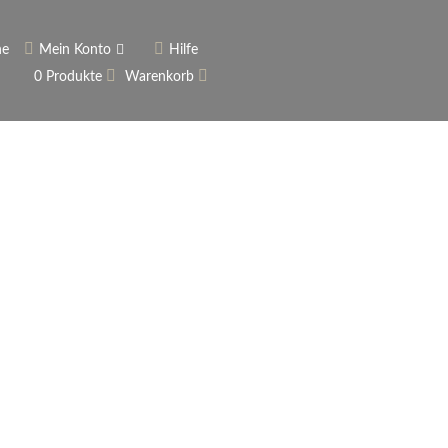
he
Mein Konto
Hilfe
0 Produkte
Warenkorb
ngerer
Historie
Anmelden
rname vergessen?
 vergessen?
Warenkorb anzeigen
Newsletter
ieren (Neukunde)
er Newsletter
tter