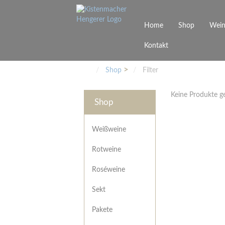
Home
Shop
Wein
Kontakt
Weinarten
Philosophie
Höchs
R
Junges Schwaben
Veranstaltungen
Shop
Filter
Weißweine
Rotweine
Keine Produkte 
Roséweine
Shop
Sekt
Pakete
Präsentkarton
Weißweine
Gutscheine
Rotweine
Besonderheiten
Roséweine
Sekt
Pakete