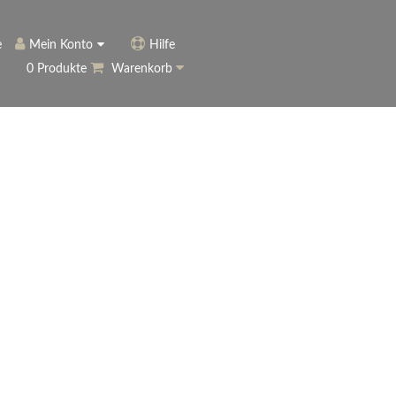
e
Mein Konto
Hilfe
0 Produkte
Warenkorb
ngerer
Historie
Anmelden
name vergessen?
vergessen?
Warenkorb anzeigen
ewsletter
eren (Neukunde)
r Newsletter
ter