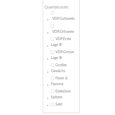
Qualitätsstufe:
VDP.Gutswein
VDP.Ortswein
VDP.Erste
Lage ®
VDP.Grosse
Lage ®
Großes
Gewächs
Feuer &
Flamme
Edelsüsse
Spitzen
Sekt