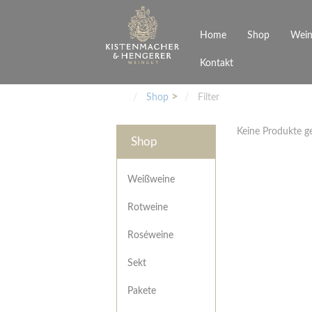
Home
Shop
Wein
Kontakt
Weinarten
Philosophie
Höchs
R
Junges Schwaben
Veranstaltungen
Shop
Filter
Weißweine
Rotweine
Keine Produkte 
Roséweine
Shop
Sekt
Pakete
Präsentkarton
Weißweine
Gutscheine
Rotweine
Besonderheiten
Roséweine
Sekt
Pakete