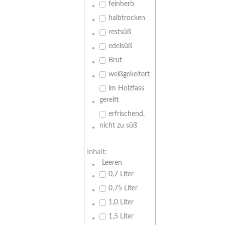
feinherb
halbtrocken
restsüß
edelsüß
Brut
weißgekeltert
im Holzfass
gereift
erfrischend,
nicht zu süß
Inhalt:
Leeren
0,7 Liter
0,75 Liter
1,0 Liter
1,5 Liter