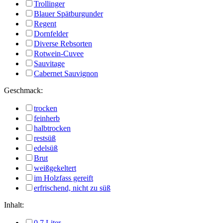
Trollinger
Blauer Spätburgunder
Regent
Dornfelder
Diverse Rebsorten
Rotwein-Cuvee
Sauvitage
Cabernet Sauvignon
Geschmack:
trocken
feinherb
halbtrocken
restsüß
edelsüß
Brut
weißgekeltert
im Holzfass gereift
erfrischend, nicht zu süß
Inhalt:
0,7 Liter