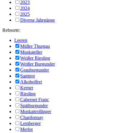
2023
2024
2025
Diverse Jahrgänge
Rebsorte:
Leeren
Müller Thurgau
Muskateller
Weißer Riesling
Weißer Burgunder
Grauburgunder
Samtrot
Alkoholfrei
Kerner
Riesling
Cabernet Franc
Spätburgunder
Muskattrollinger
Chardonnay
Lemberger
Merlot