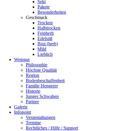
Sekt
Pakete
Besonderheiten
Geschmack
Trocken
Halbtrocken
Feinherb
Edelsüß
Brut (herb)
Mild
Lieblich
Weingut
Philosophie
Höchste Qualität
Region
Bodenbeschaffenheit
Familie Hengerer
Historie
Junges Schwaben
Partner
Galerie
Infopoint
Veranstaltungen
Termine
Rechtliches / Hilfe / Support