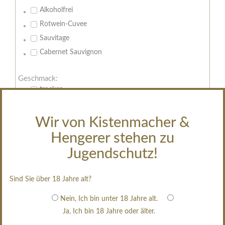
Alkoholfrei
Rotwein-Cuvee
Sauvitage
Cabernet Sauvignon
Geschmack:
trocken
feinherb
halbtrocken
Wir von Kistenmacher &
restsüß
Hengerer stehen zu
edelsüß
Jugendschutz!
Brut
weißgekeltert
Sind Sie über 18 Jahre alt?
im Holzfass gereift
Nein, Ich bin unter 18 Jahre alt.
erfrischend, nicht zu süß
Ja, Ich bin 18 Jahre oder älter.