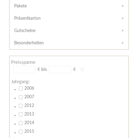
Hilfe
Kunde?
Pakete
/
Registrieren
Support
Präsentkarton
Meine
Widerrufsrecht
Bestellung
Gutscheine
Widerrufsformular
AGB
Besonderheiten
Lieferungs-
und
Preisspanne
Zahlungsbedingungen
€
bis
€
Jahrgang:
2006
2007
2012
2013
2014
2015