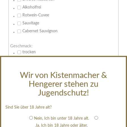
Alkoholfrei
Rotwein-Cuvee
Sauvitage
Cabernet Sauvignon
Geschmack:
trocken
feinherb
halbtrocken
Wir von Kistenmacher &
restsüß
Hengerer stehen zu
edelsüß
Jugendschutz!
Brut
weißgekeltert
Sind Sie über 18 Jahre alt?
im Holzfass gereift
erfrischend, nicht zu süß
Nein, Ich bin unter 18 Jahre alt.
Ja, Ich bin 18 Jahre oder älter.