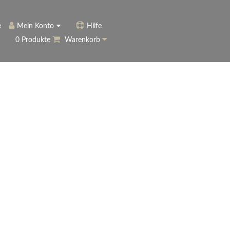
e
Mein Konto
Hilfe
0 Produkte
Warenkorb
ngerer
Historie
Anmelden
name vergessen?
vergessen?
Warenkorb anzeigen
ewsletter
eren (Neukunde)
r Newsletter
ter