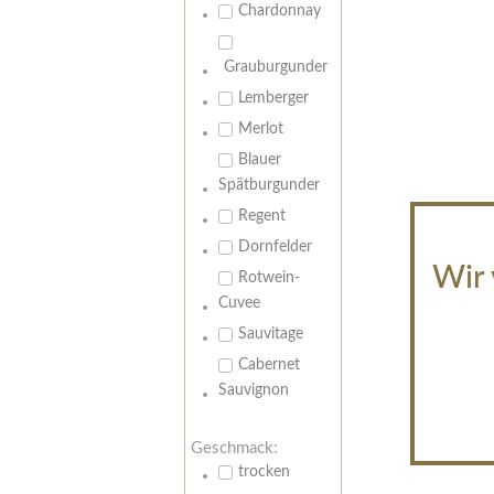
Chardonnay
Grauburgunder
Lemberger
Merlot
Blauer
Spätburgunder
Regent
Dornfelder
Wir 
Rotwein-
Cuvee
Sauvitage
Cabernet
Sauvignon
Geschmack:
trocken