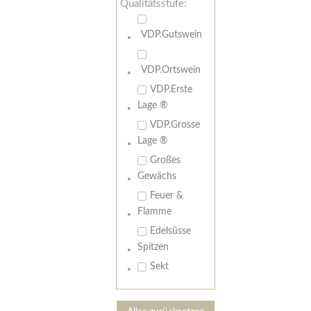
Qualitätsstufe:
VDP.Gutswein
VDP.Ortswein
VDP.Erste
Lage ®
VDP.Grosse
Lage ®
Großes
Gewächs
Feuer &
Flamme
Edelsüsse
Spitzen
Sekt