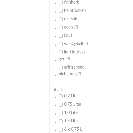
feinherb
halbtrocken
restsüß
edelsüß
Brut
weißgekeltert
im Holzfass
gereift
erfrischend,
nicht zu süß
Inhalt:
0,7 Liter
0,75 Liter
1,0 Liter
1,5 Liter
6 x 0,75 L