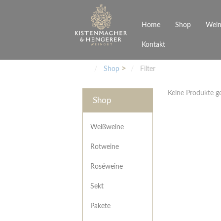
Home
Shop
Wein
Kontakt
Weinarten
Philosophie
Höchs
R
Junges Schwaben
Veranstaltungen
Shop
Filter
Weißweine
Rotweine
Keine Produkte 
Roséweine
Shop
Sekt
Pakete
Präsentkarton
Weißweine
Gutscheine
Rotweine
Besonderheiten
Roséweine
Sekt
Pakete