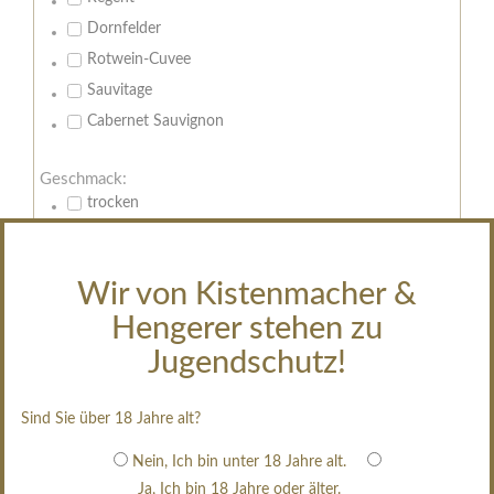
Dornfelder
Rotwein-Cuvee
Sauvitage
Cabernet Sauvignon
Geschmack:
trocken
feinherb
halbtrocken
Wir von Kistenmacher &
restsüß
Hengerer stehen zu
edelsüß
Jugendschutz!
Brut
weißgekeltert
Sind Sie über 18 Jahre alt?
im Holzfass gereift
erfrischend, nicht zu süß
Nein, Ich bin unter 18 Jahre alt.
Ja, Ich bin 18 Jahre oder älter.