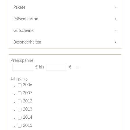
Hilfe
Kunde?
/
Pakete
Registrieren
Support
Präsentkarton
Meine
Widerrufsrecht
Bestellung
Gutscheine
Widerrufsformular
AGB
Besonderheiten
Lieferungs-
und
Preisspanne
Zahlungsbedingungen
€
bis
€
Jahrgang:
2006
2007
2012
2013
2014
2015