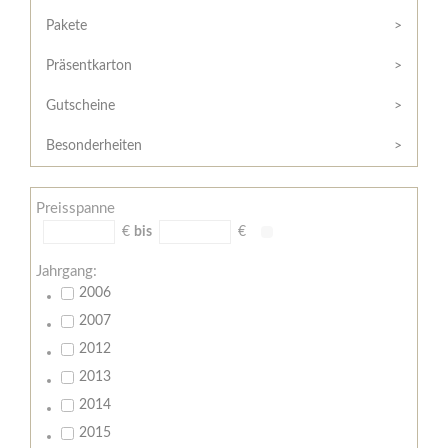
Hilfe
Kunde?
/
Pakete
Registrieren
Support
Präsentkarton
Meine
Widerrufsrecht
Bestellung
Gutscheine
Widerrufsformular
AGB
Besonderheiten
Lieferungs-
und
Preisspanne
Zahlungsbedingungen
€
bis
€
Jahrgang:
2006
2007
2012
2013
2014
2015