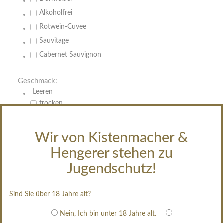
Alkoholfrei
Rotwein-Cuvee
Sauvitage
Cabernet Sauvignon
Geschmack:
Leeren
trocken
feinherb
halbtrocken
Wir von Kistenmacher &
restsüß
Hengerer stehen zu
edelsüß
Jugendschutz!
Brut
weißgekeltert
Sind Sie über 18 Jahre alt?
im Holzfass gereift
Nein, Ich bin unter 18 Jahre alt.
erfrischend, nicht zu süß