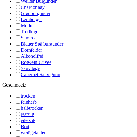
Weißer Burgunder
Chardonnay
Grauburgunder
Lemberger
Merlot
Trollinger
Samtrot
Blauer Spätburgunder
Dornfelder
Alkoholfrei
Rotwein-Cuvee
Sauvitage
Cabernet Sauvignon
Geschmack:
trocken
feinherb
halbtrocken
restsüß
edelsüß
Brut
weißgekeltert