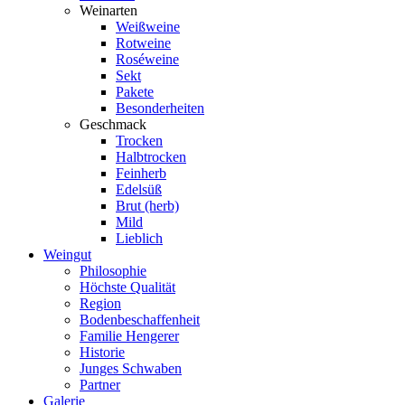
Weinarten
Weißweine
Rotweine
Roséweine
Sekt
Pakete
Besonderheiten
Geschmack
Trocken
Halbtrocken
Feinherb
Edelsüß
Brut (herb)
Mild
Lieblich
Weingut
Philosophie
Höchste Qualität
Region
Bodenbeschaffenheit
Familie Hengerer
Historie
Junges Schwaben
Partner
Galerie