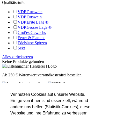
Qualitätsstufe:
VDP.Gutswein
VDP.Ortswein
VDP.Erste Lage ®
VDP.Grosse Lage ®
Großes Gewächs
Feuer & Flamme
Edelsüsse Spitzen
Sekt
Alles zurücksetzen
Keine Produkte gefunden
Ab 250 € Warenwert versandkostenfrei bestellen
Unsere Öffnungszeiten
Montag
Nach Absprache!
Wir nutzen Cookies auf unserer Website.
Dienstag
Nach Absprache!
Einige von ihnen sind essenziell, während
Mittwoch
Nach Absprache!
andere uns helfen (Statistik-Cookies), diese
Donnerstag
16:00 - 18:30
Website und Ihre Erfahrung zu verbessern.